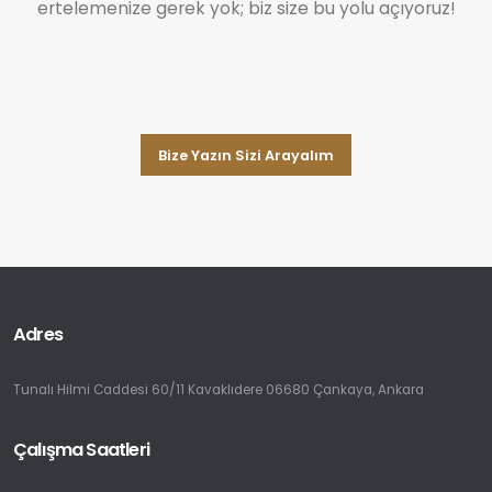
ertelemenize gerek yok; biz size bu yolu açıyoruz!
Bize Yazın Sizi Arayalım
Adres
Tunalı Hilmi Caddesi 60/11 Kavaklıdere 06680 Çankaya, Ankara
Çalışma Saatleri